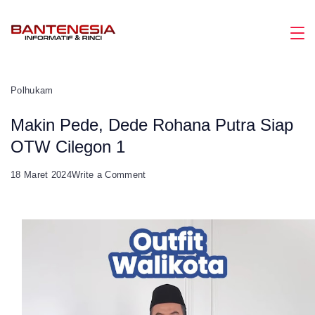
Skip
to
Magazine
content
Polhukam
Makin Pede, Dede Rohana Putra Siap
OTW Cilegon 1
on
18 Maret 2024
Write a Comment
Makin
Pede,
Dede
Rohana
Putra
Siap