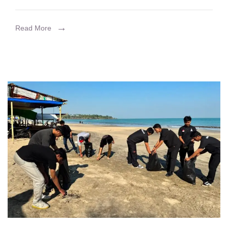
Sinergi
PLTU
Read More
8
Suralaya
dan
Pemkot
Cilegon
Berlanjut,
Prioritaskan
Program
CSR
Untuk
Lingkungan
hingga
Air