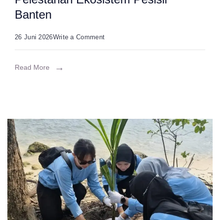
Banten
on
26 Juni 2026
Write a Comment
Penanaman
2.000
Read More
Bibit
Mangrove,
KN
Tanjung
Datu
301
Dukung
Pelestarian
Ekosistem
Pesisir