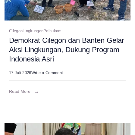
Warga
Pesisir
Pandeglang
Cilegon
Lingkungan
Polhukam
Demokrat Cilegon dan Banten Gelar
Aksi Lingkungan, Dukung Program
Indonesia Asri
on
17 Juli 2026
Write a Comment
Demokrat
Cilegon
Read More
dan
Banten
Gelar
Aksi