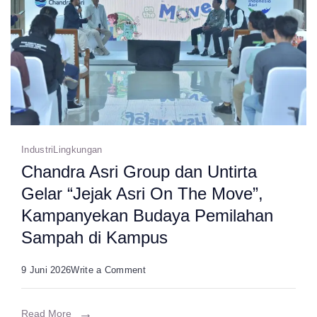
Kecil
di
Moment
Hari
Lingkungan
Hidup
Sedunia
Industri
Lingkungan
Chandra Asri Group dan Untirta
Gelar “Jejak Asri On The Move”,
Kampanyekan Budaya Pemilahan
Sampah di Kampus
on
9 Juni 2026
Write a Comment
Chandra
Asri
Read More