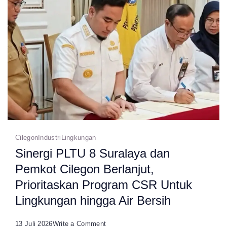
Lingkungan,
Dukung
Program
Indonesia
Asri
Cilegon
Industri
Lingkungan
Sinergi PLTU 8 Suralaya dan
Pemkot Cilegon Berlanjut,
Prioritaskan Program CSR Untuk
Lingkungan hingga Air Bersih
on
13 Juli 2026
Write a Comment