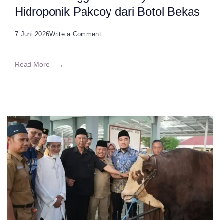
Hidroponik Pakcoy dari Botol Bekas
on
7 Juni 2026
Write a Comment
Mahasiswa
Untirta
Read More
Edukasi
Warga
Desa
Malanggah
Budidaya
Hidroponik
Pakcoy
dari
Botol
Bekas