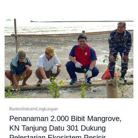
PLN
IP
Suralaya:
Sulap
Sampah
Jadi
Cuan,
di
Moment
Hari
Lihgkungan
Hidup
Banten
Industri
Lingkungan
Sedunia
Penanaman 2.000 Bibit Mangrove,
2026
KN Tanjung Datu 301 Dukung
Pelestarian Ekosistem Pesisir