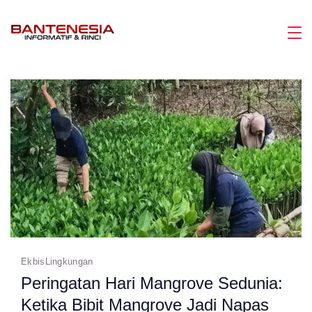
Skip
to
Magazine
content
Ekbis
Lingkungan
Peringatan Hari Mangrove Sedunia:
Ketika Bibit Mangrove Jadi Napas