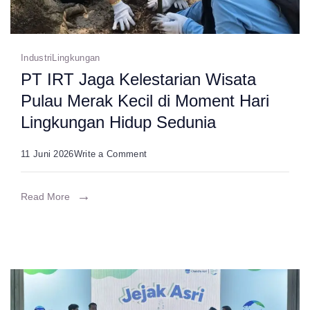
Banten
Industri
Lingkungan
PT IRT Jaga Kelestarian Wisata
Pulau Merak Kecil di Moment Hari
Lingkungan Hidup Sedunia
on
11 Juni 2026
Write a Comment
PT
IRT
Read More
Jaga
Kelestarian
Wisata
Pulau
Merak