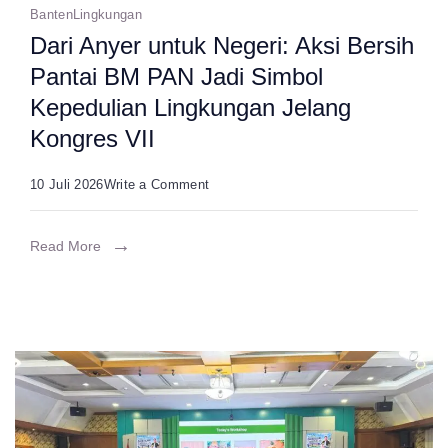
Banten
Lingkungan
Bersih
Dari Anyer untuk Negeri: Aksi Bersih
Pantai BM PAN Jadi Simbol
Kepedulian Lingkungan Jelang
Kongres VII​
on
10 Juli 2026
Write a Comment
Dari
Anyer
Read More
untuk
Negeri:
Aksi
Bersih
Pantai
BM