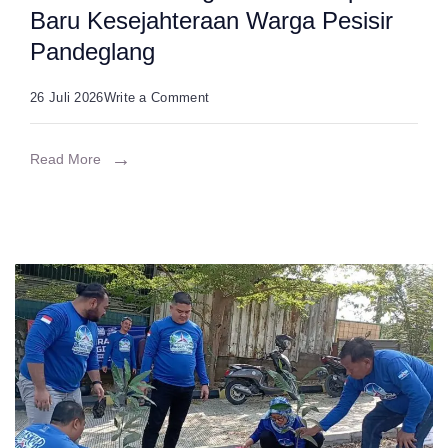
Baru Kesejahteraan Warga Pesisir
Pandeglang
on
26 Juli 2026
Write a Comment
Peringatan
Hari
Read More
Mangrove
Sedunia:
Ketika
Bibit
Mangrove
Jadi
Napas
Baru
Kesejahteraan