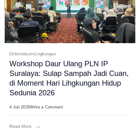
PAN
Jadi
Simbol
Kepedulian
Lingkungan
Jelang
Ekbis
Industri
Lingkungan
Kongres
Workshop Daur Ulang PLN IP
VII​
Suralaya: Sulap Sampah Jadi Cuan,
di Moment Hari Lihgkungan Hidup
Sedunia 2026
on
4 Juli 2026
Write a Comment
Workshop
Daur
Read More
Ulang