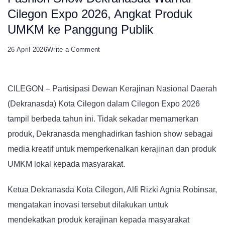
Cilegon Expo 2026, Angkat Produk
UMKM ke Panggung Publik
on
26 April 2026
Write a Comment
Fashion
Show
CILEGON – Partisipasi Dewan Kerajinan Nasional Daerah
Dekranasda
(Dekranasda) Kota Cilegon dalam Cilegon Expo 2026
Warnai
tampil berbeda tahun ini. Tidak sekadar memamerkan
Cilegon
produk, Dekranasda menghadirkan fashion show sebagai
Expo
media kreatif untuk memperkenalkan kerajinan dan produk
2026,
UMKM lokal kepada masyarakat.
Angkat
Produk
Ketua Dekranasda Kota Cilegon, Alfi Rizki Agnia Robinsar,
UMKM
mengatakan inovasi tersebut dilakukan untuk
ke
mendekatkan produk kerajinan kepada masyarakat