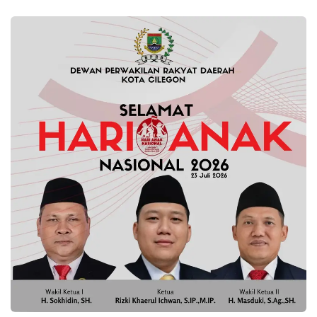
Teladani
Perjuangan
Tb
Aat
Syafaat