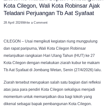
Kota Cilegon, Wali Kota Robinsar Ajak
Teladani Perjuangan Tb Aat Syafaat
on
28 April 2026
Write a Comment
Ziarah
ke
CILEGON – Usai mengikuti kegiatan riung mungpulung
Makam
dan rapat paripurna, Wali Kota Cilegon Robinsar
Bapak
melanjutkan rangkaian Hari Ulang Tahun (HUT) ke 27
Pembangunan
Kota Cilegon dengan melakukan ziarah kubur ke makam
Kota
Tb Aat Syafaat di Jombang Wetan, Senin (27/4/2026) lalu.
Cilegon,
Wali
Ziarah tersebut merupakan salah satu bagian dari refleksi
Kota
atas jasa para pendiri Kota Cilegon sekaligus menjadi
Robinsar
momentum untuk memanjatkan doa bagi tokoh yang
Ajak
dikenal sebagai bapak pembangunan Kota Cilegon.