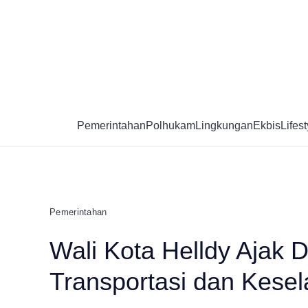
Skip
to
content
Pemerintahan
Polhukam
Lingkungan
Ekbis
Lifest
Pemerintahan
Wali Kota Helldy Ajak 
Transportasi dan Kese