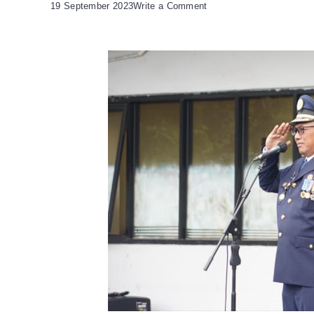
on
19 September 2023
Write a Comment
Wali
Kota
Helldy
Ajak
Dishub
Fokus
Peningkatan
Transportasi
dan
Keselamatan