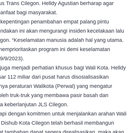
us Trans Cilegon. Helldy Agustian berharap agar
rmanfaat bagi masyarakat.
i kepentingan penambahan empat palang pintu
indakan ini akan mengurangi insiden kecelakaan lalu
egon. “Keselamatan manusia adalah hal yang utama.
memprioritaskan program ini demi keselamatan
9/9/2023).
 juga menjadi perhatian khusus bagi Wali Kota. Helldy
112 miliar dari pusat harus disosialisasikan
nya peraturan Walikota (Perwal) yang mengatur
oleh truk-truk yang membawa pasir basah dan
ga keberlanjutan JLS Cilegon.
gapi dengan komitmen untuk menjalankan arahan Wali
Dishub Kota Cilegon telah berhasil membangun
pat tambahan dapat segera direalisasikan, maka akan