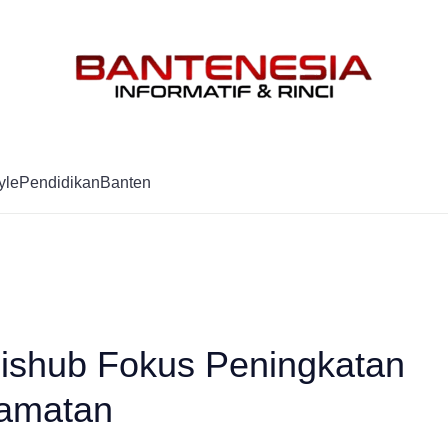
Mag
yle
Pendidikan
Banten
Dishub Fokus Peningkatan
lamatan