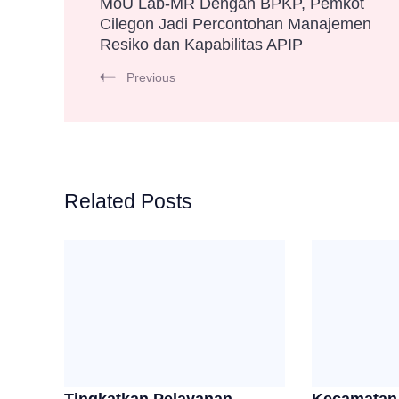
MoU Lab-MR Dengan BPKP, Pemkot
Cilegon Jadi Percontohan Manajemen
Navigation
Resiko dan Kapabilitas APIP
Previous
Related Posts