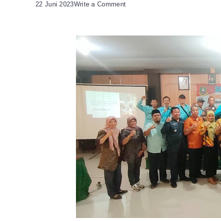
on
22 Juni 2023
Write a Comment
Wali
Kota
dan
Kajari
Cilegon
Ajak
Pokmas
serta
Lurah
Cegah
Korupsi