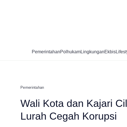
Skip
to
content
Pemerintahan
Polhukam
Lingkungan
Ekbis
Lifest
Pemerintahan
Wali Kota dan Kajari C
Lurah Cegah Korupsi