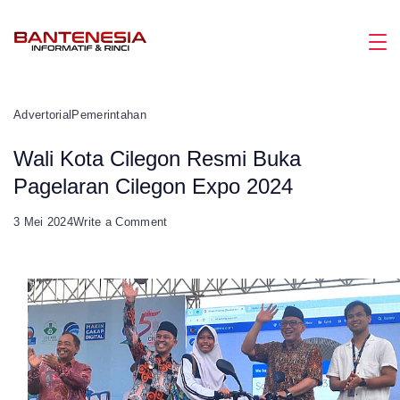
Skip
to
Magazine
content
Advertorial
Pemerintahan
Wali Kota Cilegon Resmi Buka
Pagelaran Cilegon Expo 2024
on
3 Mei 2024
Write a Comment
Wali
Kota
Cilegon
Resmi
Buka
Pagelaran