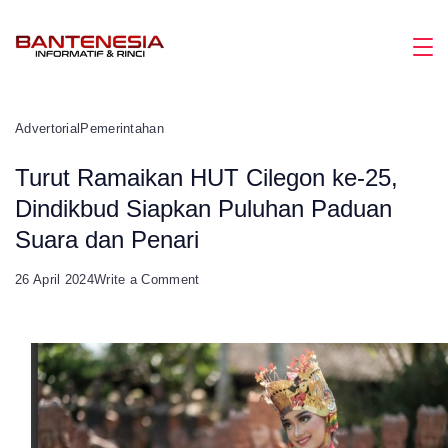
Skip
to
Magazine
content
Advertorial
Pemerintahan
Turut Ramaikan HUT Cilegon ke-25,
Dindikbud Siapkan Puluhan Paduan
Suara dan Penari
on
26 April 2024
Write a Comment
Turut
Ramaikan
HUT
Cilegon
ke-