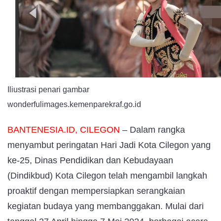
25,
Dindikbud
Siapkan
Puluhan
Paduan
Suara
Iliustrasi penari gambar
dan
wonderfulimages.kemenparekraf.go.id
Penari
BANTENESIA.ID
, CILEGON
– Dalam rangka
menyambut peringatan Hari Jadi Kota Cilegon yang
ke-25, Dinas Pendidikan dan Kebudayaan
(Dindikbud) Kota Cilegon telah mengambil langkah
proaktif dengan mempersiapkan serangkaian
kegiatan budaya yang membanggakan. Mulai dari