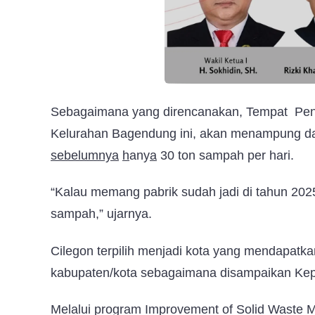
Sebagaimana yang direncanakan, Tempat Pen
Kelurahan Bagendung ini, akan menampung da
sebelumny
a
h
any
a
30 ton sampah per hari.
“Kalau memang pabrik sudah jadi di tahun 2025,
sampah,” ujarnya.
Cilegon terpilih menjadi kota yang mendapatkan
kabupaten/kota sebagaimana disampaikan Kepa
Melalui program Improvement of Solid Waste 