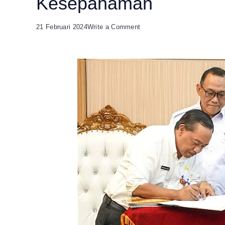
Kesepahaman
on
21 Februari 2024
Write a Comment
Tindak
Lanjut
Pembangunan
TPST,
Pemkot
Cilegon
dan
Kementerian
PUPR
Teken
Nota
Kesepahaman