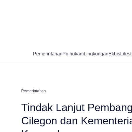
Skip
to
content
Pemerintahan
Polhukam
Lingkungan
Ekbis
Lifest
Pemerintahan
Tindak Lanjut Pemban
Cilegon dan Kementer