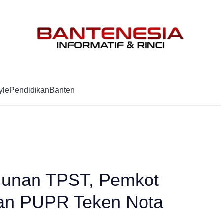
Mag
yle
Pendidikan
Banten
gunan TPST, Pemkot
ian PUPR Teken Nota