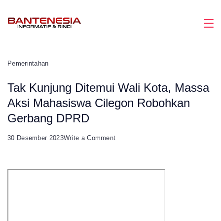
Skip
to
Magazine
content
Pemerintahan
Tak Kunjung Ditemui Wali Kota, Massa
Aksi Mahasiswa Cilegon Robohkan
Gerbang DPRD
on
30 Desember 2023
Write a Comment
Tak
Kunjung
Ditemui
Wali
Kota,