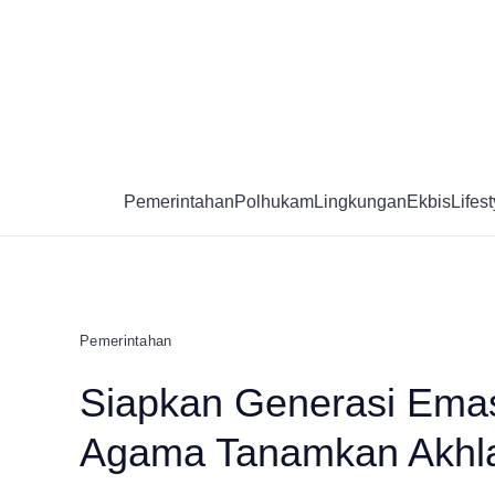
Skip
to
content
Pemerintahan
Polhukam
Lingkungan
Ekbis
Lifest
Pemerintahan
Siapkan Generasi Emas
Agama Tanamkan Akhl