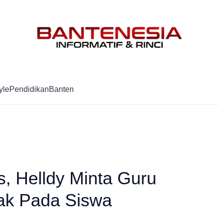
Mag
yle
Pendidikan
Banten
, Helldy Minta Guru
ak Pada Siswa