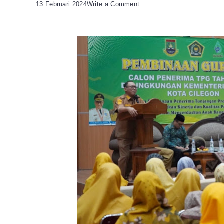
on
13 Februari 2024
Write a Comment
Siapkan
Generasi
Emas,
Helldy
Minta
Guru
Agama
Tanamkan
Akhlak
Pada
Siswa