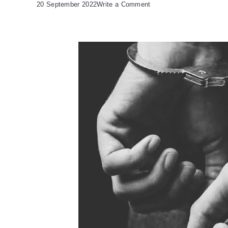
on
20 September 2022
Write a Comment
Satresnarkoba
Polres
Serang
Cokok
Pelaku
Penyalahgunaan
Narkotika