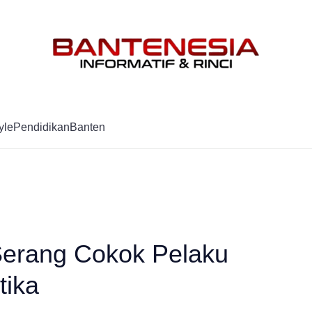
Mag
yle
Pendidikan
Banten
Serang Cokok Pelaku
tika