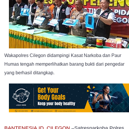
Dua
Pengedar
Sabu
dan
Ganja
Wakapolres Cilegon didampingi Kasat Narkoba dan Paur
Humas tengah memperlihatkan barang bukti dari pengedar
yang berhasil ditangkap.
BANTENESIA.ID, CILEGON
–
Satresnarkoba Polres