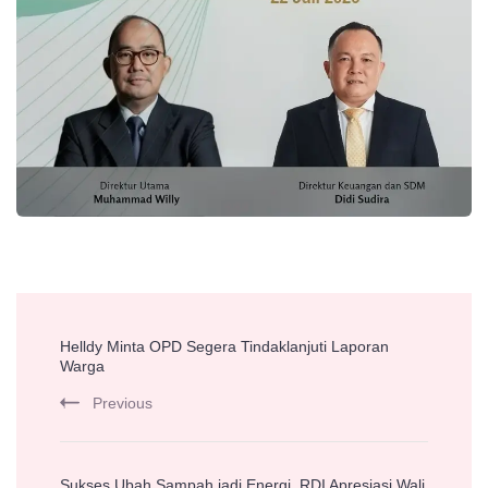
Post
Helldy Minta OPD Segera Tindaklanjuti Laporan
Navigation
Warga
Previous
Sukses Ubah Sampah jadi Energi, RDI Apresiasi Wali