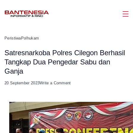
Skip
to
Magazine
content
Peristiwa
Polhukam
Satresnarkoba Polres Cilegon Berhasil
Tangkap Dua Pengedar Sabu dan
Ganja
on
20 September 2023
Write a Comment
Satresnarkoba
Polres
Cilegon
Berhasil
Tangkap