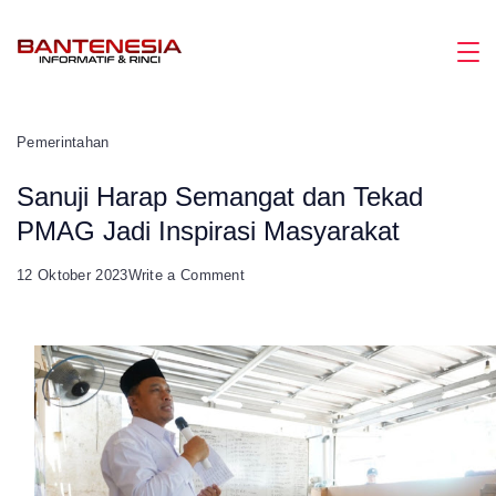
Skip
to
Magazine
content
Pemerintahan
Sanuji Harap Semangat dan Tekad
PMAG Jadi Inspirasi Masyarakat
on
12 Oktober 2023
Write a Comment
Sanuji
Harap
Semangat
dan
Tekad
PMAG