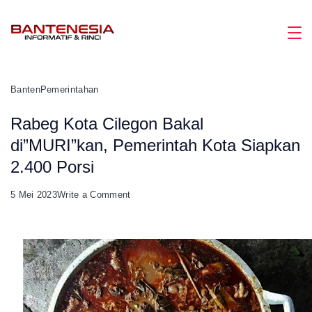
Skip
to
Magazine
content
Banten
Pemerintahan
Rabeg Kota Cilegon Bakal
di”MURI”kan, Pemerintah Kota Siapkan
2.400 Porsi
on
5 Mei 2023
Write a Comment
Rabeg
Kota
Cilegon
Bakal
di”MURI”kan,