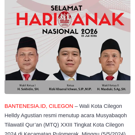
BANTENESIA.ID, CILEGON
– Wali Kota Cilegon
Helldy Agustian resmi menutup acara Musyabaqoh
Tilawatil Qur’an (MTQ) XXIII Tingkat Kota Cilegon
2024 di Kecamatan Pulomerak, Minggu (5/5/2024)