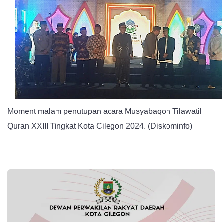
Ditutup,
Tuan
Rumah
Ditetapkan
Sebagai
Juara
Umum
Moment malam penutupan acara Musyabaqoh Tilawatil
Quran XXIII Tingkat Kota Cilegon 2024. (Diskominfo)