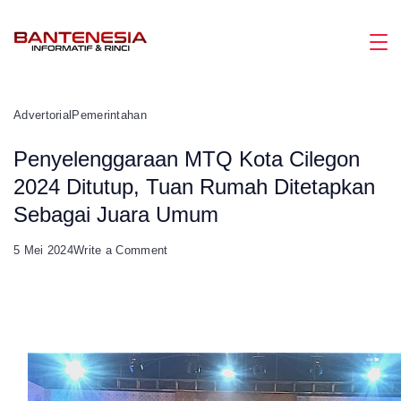
Skip
to
Magazine
content
Advertorial
Pemerintahan
Penyelenggaraan MTQ Kota Cilegon
2024 Ditutup, Tuan Rumah Ditetapkan
Sebagai Juara Umum
on
5 Mei 2024
Write a Comment
Penyelenggaraan
MTQ
Kota
Cilegon
2024