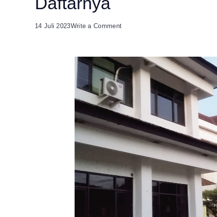
Daftarnya
on
14 Juli 2023
Write a Comment
Pengumuman
Hasil
Seleksi
Administrasi
JPT
Pratama
di
Lingkup
Pemkot
Cilegon
Dibuka,
Ini
Daftarnya