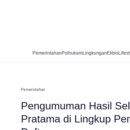
Skip
to
content
Pemerintahan
Polhukam
Lingkungan
Ekbis
Lifest
Pemerintahan
Pengumuman Hasil Sele
Pratama di Lingkup Pem