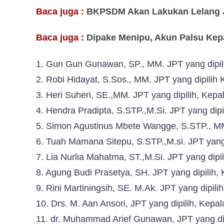
Baca juga :
BKPSDM Akan Lakukan Lelang J
Baca juga :
Dipake Menipu, Akun Palsu Ke
1. Gun Gun Gunawan, SP., MM. JPT yang dipil
2. Robi Hidayat, S.Sos., MM. JPT yang dipilih
3. Heri Suheri, SE.,MM. JPT yang dipilih, Kep
4. Hendra Pradipta, S.STP.,M.Si. JPT yang dip
5. Simon Agustinus Mbete Wangge, S.STP., MM
6. Tuah Mamana Sitepu, S.STP.,M.si. JPT yang
7. Lia Nurlia Mahatma, ST.,M.Si. JPT yang dip
8. Agung Budi Prasetya, SH. JPT yang dipilih
9. Rini Martiningsih, SE. M.Ak. JPT yang dipi
10. Drs. M. Aan Ansori, JPT yang dipilih, Ke
11. dr. Muhammad Arief Gunawan, JPT yang d