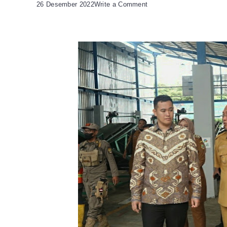
on
26 Desember 2022
Write a Comment
Pemkab
Pangkajene
Jadi
Daerah
Yang
Ke-
20
Belajar
Pengelolaan
Sampah
Ke
Kota
Cilegon