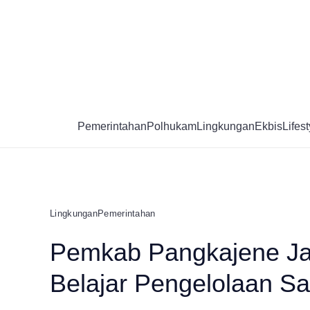
Skip
to
content
Pemerintahan
Polhukam
Lingkungan
Ekbis
Lifest
Lingkungan
Pemerintahan
Pemkab Pangkajene Ja
Belajar Pengelolaan S