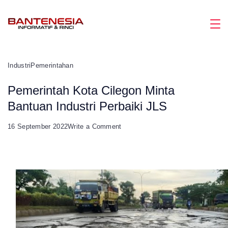
Skip
to
Magazine
content
Industri
Pemerintahan
Pemerintah Kota Cilegon Minta
Bantuan Industri Perbaiki JLS
on
16 September 2022
Write a Comment
Pemerintah
Kota
Cilegon
Minta
Bantuan
Industri