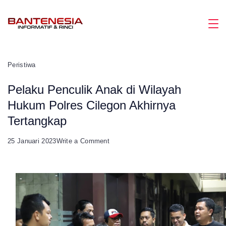
Skip
to
Magazine
content
Peristiwa
Pelaku Penculik Anak di Wilayah
Hukum Polres Cilegon Akhirnya
Tertangkap
on
25 Januari 2023
Write a Comment
Pelaku
Penculik
Anak
di
Wilayah