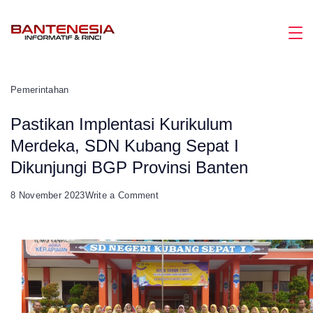
Skip
to
Magazine
content
Pemerintahan
Pastikan Implentasi Kurikulum
Merdeka, SDN Kubang Sepat I
Dikunjungi BGP Provinsi Banten
on
8 November 2023
Write a Comment
Pastikan
Implentasi
Kurikulum
Merdeka,
SDN