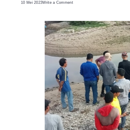
on
10 Mei 2023
Write a Comment
Nelayan
Tanjung
Peni
Terganggu,
HNSI
Cilegon
Minta
Pihak
Industri
Bertanggung
Jawab