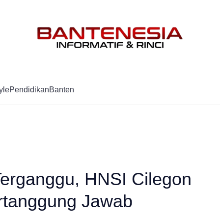
Mag
yle
Pendidikan
Banten
Terganggu, HNSI Cilegon
ertanggung Jawab