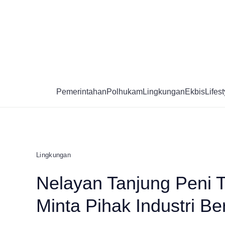
Skip
to
content
Pemerintahan
Polhukam
Lingkungan
Ekbis
Lifest
Lingkungan
Nelayan Tanjung Peni 
Minta Pihak Industri B