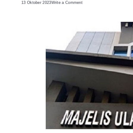
on
13 Oktober 2023
Write a Comment
MUI
Serukan
Umat
Muslim
Gelar
Shalat
Gaib
dan
Qunut
Nazilah
Untuk
Para
Syuhada
di