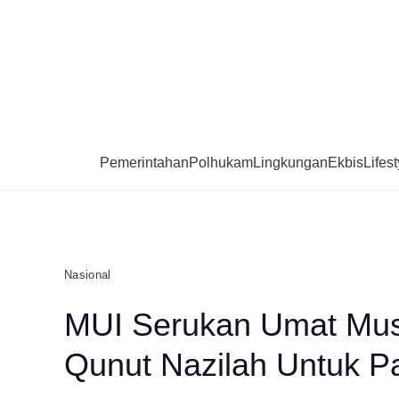
Skip
to
content
Pemerintahan
Polhukam
Lingkungan
Ekbis
Lifest
Nasional
MUI Serukan Umat Musl
Qunut Nazilah Untuk Pa