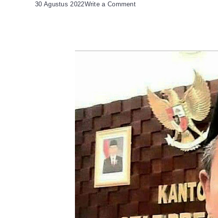
on
30 Agustus 2022
Write a Comment
LPK
Cilegon
Dorong
Pemprov
Reaktifkan
BPSK
se-
Banten