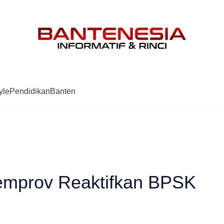
Mag
yle
Pendidikan
Banten
emprov Reaktifkan BPSK