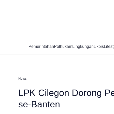
Skip
to
content
Pemerintahan
Polhukam
Lingkungan
Ekbis
Lifest
News
LPK Cilegon Dorong P
se-Banten