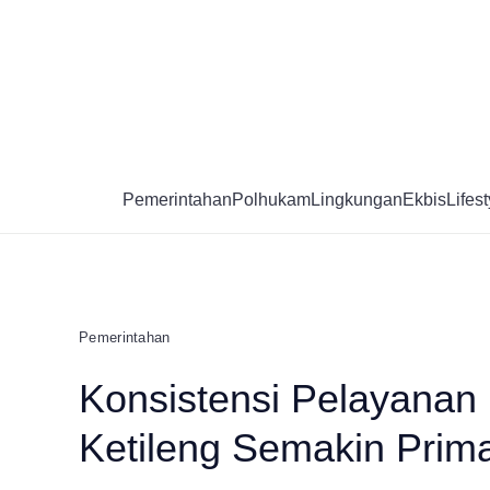
Skip
to
content
Pemerintahan
Polhukam
Lingkungan
Ekbis
Lifest
Pemerintahan
Konsistensi Pelayanan 
Ketileng Semakin Prim