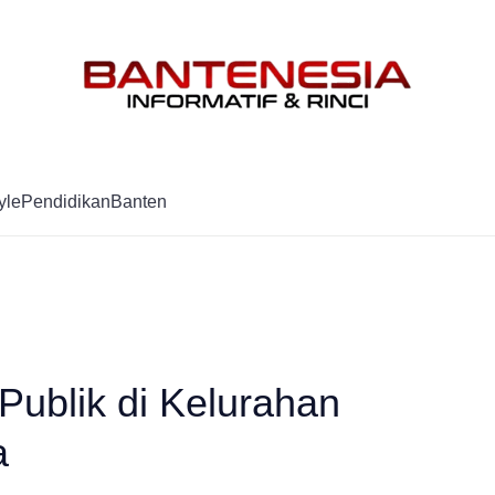
Mag
yle
Pendidikan
Banten
Publik di Kelurahan
a