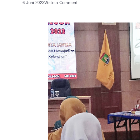
on
6 Juni 2023
Write a Comment
Konsistensi
Pelayanan
Publik
di
Kelurahan
Ketileng
Semakin
Prima