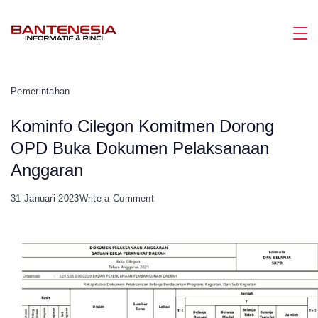
Skip
to
Magazine
content
Pemerintahan
Kominfo Cilegon Komitmen Dorong
OPD Buka Dokumen Pelaksanaan
Anggaran
on
31 Januari 2023
Write a Comment
Kominfo
Cilegon
Komitmen
Dorong
OPD