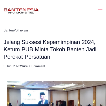
Skip
to
Magazine
content
Banten
Polhukam
Jelang Suksesi Kepemimpinan 2024,
Ketum PUB Minta Tokoh Banten Jadi
Perekat Persatuan
on
5 Juni 2023
Write a Comment
Jelang
Suksesi
Kepemimpinan
2024,
Ketum