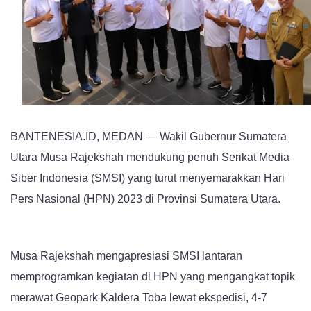
Rajekshah
Apresiasi
SMSI
Rawat
Geopark
Kaldera
Toba
BANTENESIA.ID, MEDAN — Wakil Gubernur Sumatera
Utara Musa Rajekshah mendukung penuh Serikat Media
Siber Indonesia (SMSI) yang turut menyemarakkan Hari
Pers Nasional (HPN) 2023 di Provinsi Sumatera Utara.
Musa Rajekshah mengapresiasi SMSI lantaran
memprogramkan kegiatan di HPN yang mengangkat topik
merawat Geopark Kaldera Toba lewat ekspedisi, 4-7