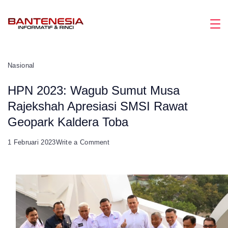
Skip
to
Magazine
content
Nasional
HPN 2023: Wagub Sumut Musa
Rajekshah Apresiasi SMSI Rawat
Geopark Kaldera Toba
on
1 Februari 2023
Write a Comment
HPN
2023:
Wagub
Sumut
Musa