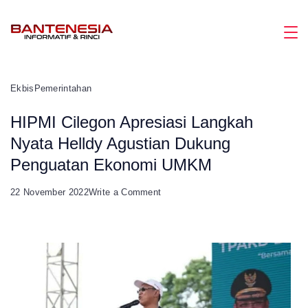
Skip
to
Magazine
content
Ekbis
Pemerintahan
HIPMI Cilegon Apresiasi Langkah
Nyata Helldy Agustian Dukung
Penguatan Ekonomi UMKM
on
22 November 2022
Write a Comment
HIPMI
Cilegon
Apresiasi
Langkah
Nyata