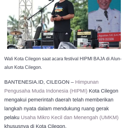
Helldy
Agustian
Dukung
Penguatan
Ekonomi
UMKM
Wali Kota Cilegon saat acara festival HIPMI BAJA di Alun-
alun Kota Cilegon.
BANTENESIA.ID, CILEGON –
Himpunan
Pengusaha Muda Indonesia (HIPMI)
Kota Cilegon
mengakui pemerintah daerah telah memberikan
langkah nyata dalam mendukung ruang gerak
pelaku
Usaha Mikro Kecil dan Menengah (UMKM)
khususnya di Kota Cilegon.