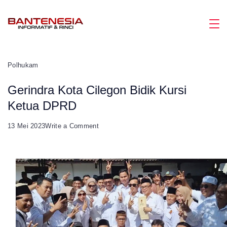
Skip
to
Magazine
content
Polhukam
Gerindra Kota Cilegon Bidik Kursi
Ketua DPRD
on
13 Mei 2023
Write a Comment
Gerindra
Kota
Cilegon
Bidik
Kursi
Ketua