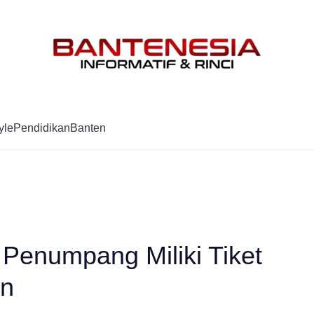
Mag
yle
Pendidikan
Banten
Penumpang Miliki Tiket
an