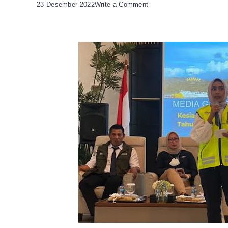
on
23 Desember 2022
Write a Comment
Dirut
PT
ASDP
Himbau
Penumpang
Miliki
Tiket
Sebelum
Keberangkatan