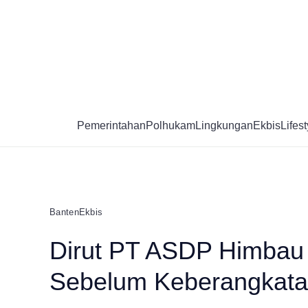
Skip
to
content
Pemerintahan
Polhukam
Lingkungan
Ekbis
Lifest
Banten
Ekbis
Dirut PT ASDP Himbau 
Sebelum Keberangkat