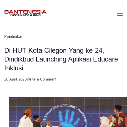
Skip
to
Magazine
content
Pendidikan
Di HUT Kota Cilegon Yang ke-24,
Dindikbud Launching Aplikasi Educare
Inklusi
on
28 April 2023
Write a Comment
Di
HUT
Kota
Cilegon
Yang