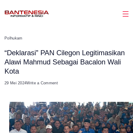
Skip
to
Magazine
content
Polhukam
“Deklarasi” PAN Cilegon Legitimasikan
Alawi Mahmud Sebagai Bacalon Wali
Kota
on
29 Mei 2024
Write a Comment
“Deklarasi”
PAN
Cilegon
Legitimasikan
Alawi