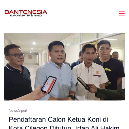
Skip
to
Magazine
content
News
Sport
Pendaftaran Calon Ketua Koni di
Kota Cilegon Ditutup, Irfan Ali Hakim