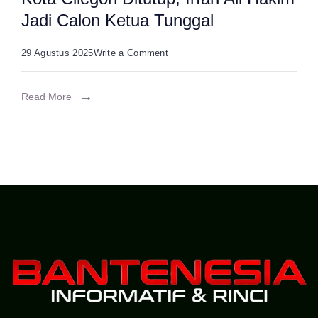
Jadi Calon Ketua Tunggal
on
29 Agustus 2025
Write a Comment
Pendaftaran
Calon
Read More
Ketua
Koni
di
Kota
Cilegon
Ditutup,
Irfan
Ali
Hakim
Jadi