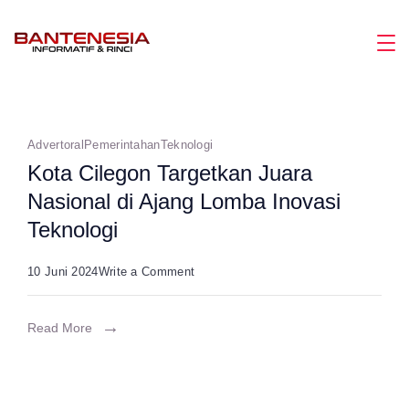
Skip
to
Magazine
content
Advertoral
Pemerintahan
Teknologi
Kota Cilegon Targetkan Juara
Nasional di Ajang Lomba Inovasi
Teknologi
on
10 Juni 2024
Write a Comment
Kota
Cilegon
Read More
Targetkan
Juara
Nasional