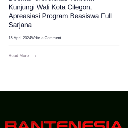
Kunjungi Wali Kota Cilegon,
Sekda
Apreasiasi Program Beasiswa Full
Siap
Sarjana
Bantu
OPD
on
18 April 2024
Write a Comment
Jika
Direktur
Temukan
Universitas
Read More
Kendala
Terbuka
Teknis
Kunjungi
Wali
Kota
Cilegon,
Apreasiasi
Program
Beasiswa