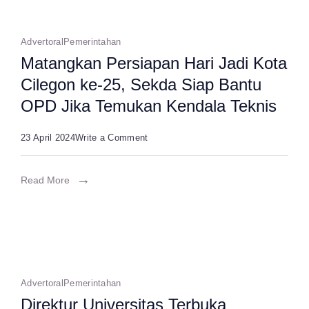
di
Ajang
Advertoral
Pemerintahan
Matangkan Persiapan Hari Jadi Kota
Lomba
Cilegon ke-25, Sekda Siap Bantu
Inovasi
OPD Jika Temukan Kendala Teknis
Teknologi
on
23 April 2024
Write a Comment
Matangkan
Persiapan
Read More
Hari
Jadi
Kota
Cilegon
ke-
Advertoral
Pemerintahan
Direktur Universitas Terbuka
25,