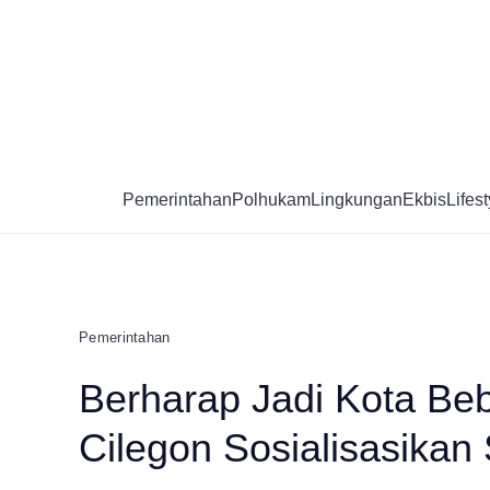
Skip
to
content
Pemerintahan
Polhukam
Lingkungan
Ekbis
Lifest
Pemerintahan
Berharap Jadi Kota Beb
Cilegon Sosialisasikan 