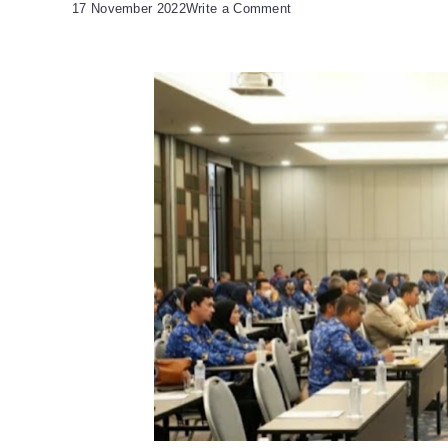
on
17 November 2022
Write a Comment
Berharap
Jadi
Kota
Bebas
Korupsi,
Inspektorat
Cilegon
Sosialisasikan
Siber
Pungli