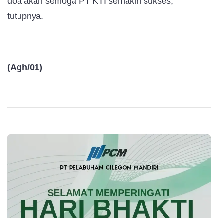
doa’akan semoga PT KTI semakin sukses,”
tutupnya
.
(Agh/01)