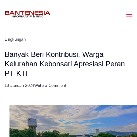
Skip
to
Magazine
content
Lingkungan
Banyak Beri Kontribusi, Warga
Kelurahan Kebonsari Apresiasi Peran
PT KTI
on
18 Januari 2024
Write a Comment
Banyak
Beri
Kontribusi,
Warga
Kelurahan