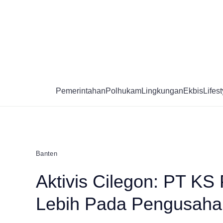
Skip
to
content
Pemerintahan
Polhukam
Lingkungan
Ekbis
Lifest
Banten
Aktivis Cilegon: PT KS
Lebih Pada Pengusaha