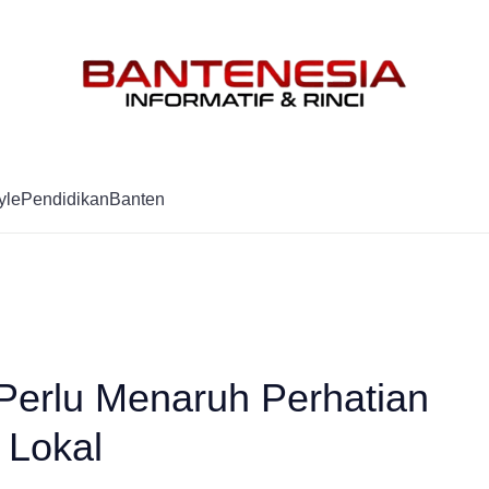
Mag
yle
Pendidikan
Banten
 Perlu Menaruh Perhatian
 Lokal