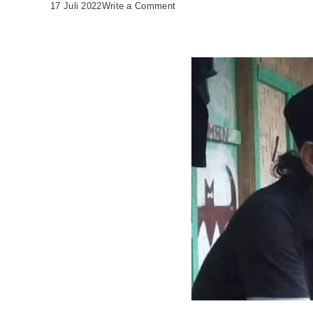
on
17 Juli 2022
Write a Comment
Aktivis
Cilegon:
PT
KS
Perlu
Menaruh
Perhatian
Lebih
Pada
Pengusaha
Lokal