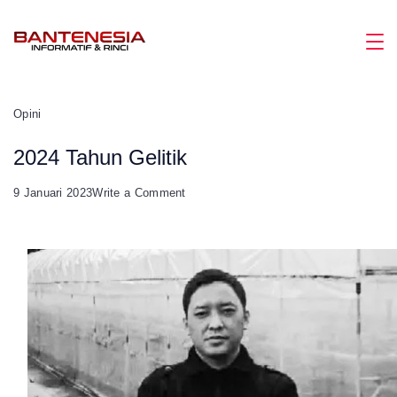
Skip
to
Magazine
content
Opini
2024 Tahun Gelitik
on
9 Januari 2023
Write a Comment
2024
Tahun
Gelitik